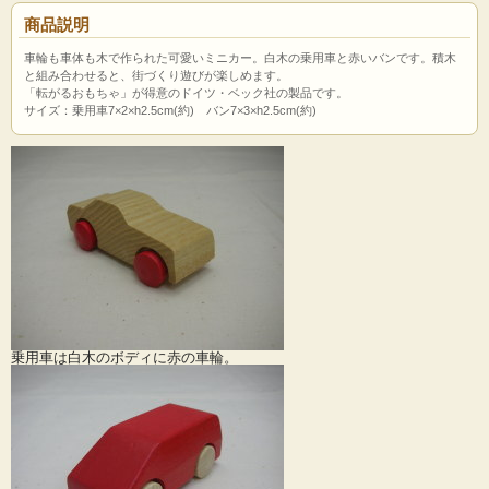
商品説明
車輪も車体も木で作られた可愛いミニカー。白木の乗用車と赤いバンです。積木
と組み合わせると、街づくり遊びが楽しめます。
「転がるおもちゃ」が得意のドイツ・ベック社の製品です。
サイズ：乗用車7×2×h2.5cm(約) バン7×3×h2.5cm(約)
乗用車は白木のボディに赤の車輪。