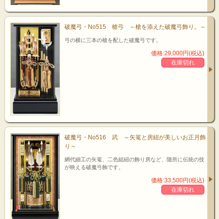
破魔弓・No515 槍弓 ～槍を添えた破魔弓飾り。～
弓の横に三本の槍を配した破魔弓です。
価格:29,000円(税込)
在庫切れ
破魔弓・No516 武 ～矢篭と房紐が美しいお正月飾
り～
網代細工の矢篭、二色組紐の飾り房など、随所に伝統の技
が映える破魔弓飾です。
価格:33,500円(税込)
在庫切れ