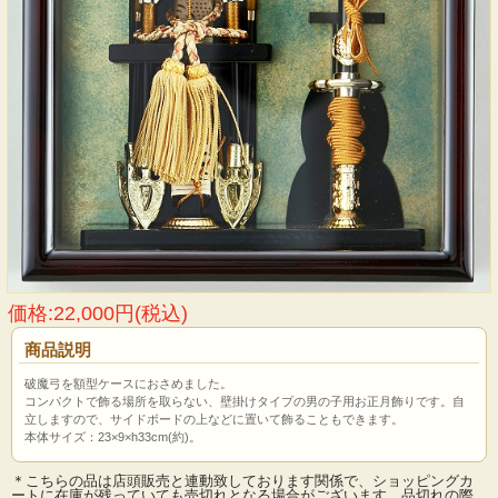
価格:22,000円(税込)
商品説明
破魔弓を額型ケースにおさめました。
コンパクトで飾る場所を取らない、壁掛けタイプの男の子用お正月飾りです。自
立しますので、サイドボードの上などに置いて飾ることもできます。
本体サイズ：23×9×h33cm(約)。
＊こちらの品は店頭販売と連動致しております関係で、ショッピングカ
ートに在庫が残っていても売切れとなる場合がございます。品切れの際