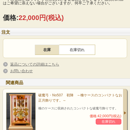
はご希望に添えない場合がございますが、何卒ご了承ください。
価格:
22,000円
(税込)
注文
在庫
在庫切れ
返品についての詳細はこちら
お問い合わせ
関連商品
破魔弓・No507 初陣 ～檜ケースのコンパクトなお
正月飾りです。～
檜のケースに収納されたコンパクトな破魔弓飾りです。
価格:42,000円(税込)
在庫切れ