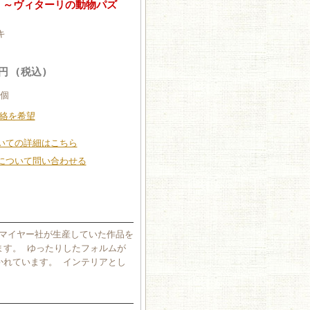
こ ～ヴィターリの動物パズ
キ
0円 (税込)
個
絡を希望
いての詳細はこちら
について問い合わせる
ーマイヤー社が生産していた作品を
ます。 ゆったりしたフォルムが
かれています。 インテリアとし