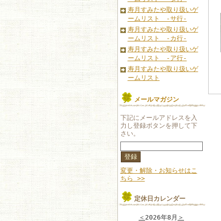
寿月すみたや取り扱いゲ
ームリスト -サ行-
寿月すみたや取り扱いゲ
ームリスト -カ行-
寿月すみたや取り扱いゲ
ームリスト -ア行-
寿月すみたや取り扱いゲ
ームリスト
メールマガジン
下記にメールアドレスを入
力し登録ボタンを押して下
さい。
変更・解除・お知らせはこ
ちら >>
定休日カレンダー
＜
2026年8月
＞