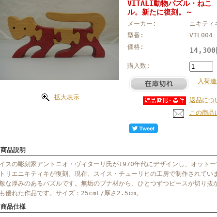
VITALI動物パズル・ね
ル。新たに復刻。～
メーカー:
ニキティ
型番:
VTL004
価格:
14,30
購入数:
入荷連
拡大表示
返品につ
この商品
 商品説明
イスの彫刻家アントニオ・ヴィターリ氏が1970年代にデザインし、オット
トリエニキティキが復刻。現在、スイス・チューリヒの工房で制作されてい
敵な厚みのあるパズルです。無垢のブナ材から、ひとつずつピースが切り抜
も優れた作品です。サイズ：25cmL/厚さ2.5cm。
 商品仕様