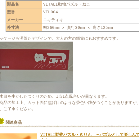
製品名
VITALI動物パズル・ねこ
型番
VTL004
メーカー
ニキティキ
外寸法
幅260mm × 奥行30mm × 高さ125mm
ッケージも洒落たデザインで、大人の方の鑑賞にもおすすめです。
木目を生かしたつくりのため、1点1点風合いが異なります。
商品の加工上、カット面に焦げ目のような茶色い跡がつくことがありますが
、ご了承ください。
関連商品
VITALI動物パズル・きりん ～パズルとして楽し