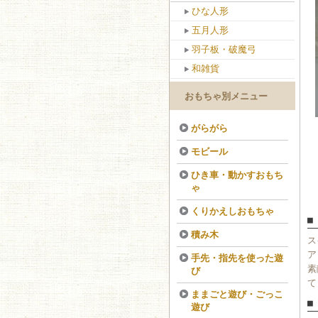
ひな人形
五月人形
羽子板・破魔弓
和雑貨
おもちゃ別メニュー
がらがら
モビール
ひき車・動かすおもち
ゃ
くりかえしおもちゃ
■
積み木
ス
ア
手先・指先を使った遊
素
び
て
ままごと遊び・ごっこ
■
遊び