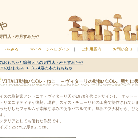
や
専門店・寿月すみたや
ートをみる
｜
マイページへログイン
｜
ご利用案内
｜
お問い合せ
のおもちゃと節句人形の専門店・寿月すみたや
木のおもちゃ
>
3～4歳の木のおもちゃ
VITALI動物パズル・ねこ ～ヴィターリの動物パズル。新たに
イスの彫刻家アントニオ・ヴィターリ氏が1970年代にデザインし、オット
トリエニキティキが復刻。現在、スイス・チューリヒの工房で制作されてい
ったりしたフォルムが素敵な厚みのあるパズルです。無垢のブナ材から、ひ
す。
ンテリアとしても優れた作品です。
イズ：25cmL/厚さ2.5cm。