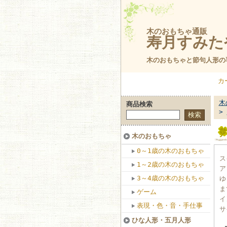
木のおもちゃ通販
寿月すみた
木のおもちゃと節句人形の
カ
木
商品検索
>
木のおもちゃ
0～1歳の木のおもちゃ
ス
1～2歳の木のおもちゃ
ア
3～4歳の木のおもちゃ
ゆ
ま
ゲーム
イ
表現・色・音・手仕事
サ
ひな人形・五月人形