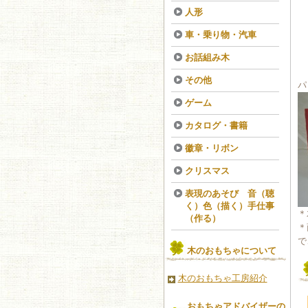
人形
車・乗り物・汽車
お話組み木
その他
パ
ゲーム
カタログ・書籍
徽章・リボン
クリスマス
表現のあそび 音（聴
く）色（描く）手仕事
＊
（作る）
＊
で
木のおもちゃについて
木のおもちゃ工房紹介
おもちゃアドバイザーの