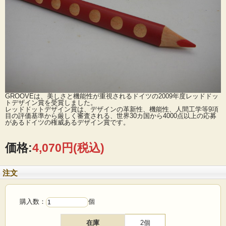
GROOVEは、美しさと機能性が重視されるドイツの2009年度レッドドッ
トデザイン賞を受賞しました。
レッドドットデザイン賞は、デザインの革新性、機能性、人間工学等9項
目の評価基準から厳しく審査される、世界30カ国から4000点以上の応募
があるドイツの権威あるデザイン賞です。
価格:
4,070円
(税込)
注文
購入数：
個
在庫
2個