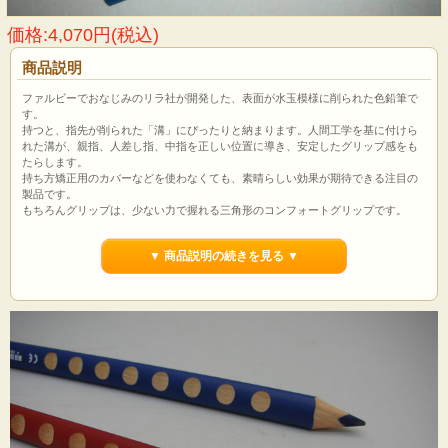
価格:4,070円(税込)
商品説明
ファルビーでおなじみのリラ社が開発した、表面が水玉模様に削られた色鉛筆で
す。
持つと、指先が削られた「溝」にぴったりと納まります。人間工学を基に付けら
れた溝が、親指、人差し指、中指を正しい位置に導き、安定したグリップ感をも
たらします。
持ち方矯正用のカバーなどを使わなくても、素晴らしい効果が期待できる注目の
製品です。
もちろんグリップは、少ない力で握れる三角形のコンフォートグリップです。
長さ175mm。10本入り。ドイツ・LYRA社製。
▼ 商品説明の続きを見る ▼