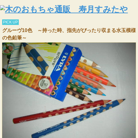
PICK UP
グルーヴ10色 ～持った時、指先がぴったり収まる水玉模様
の色鉛筆～